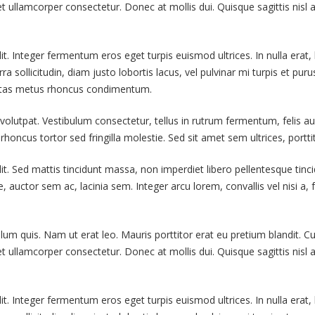
t ullamcorper consectetur. Donec at mollis dui. Quisque sagittis nisl 
. Integer fermentum eros eget turpis euismod ultrices. In nulla erat, l
erra sollicitudin, diam justo lobortis lacus, vel pulvinar mi turpis et p
gestas metus rhoncus condimentum.
volutpat. Vestibulum consectetur, tellus in rutrum fermentum, felis au
honcus tortor sed fringilla molestie. Sed sit amet sem ultrices, portt
it. Sed mattis tincidunt massa, non imperdiet libero pellentesque tin
e, auctor sem ac, lacinia sem. Integer arcu lorem, convallis vel nisi a
bulum quis. Nam ut erat leo. Mauris porttitor erat eu pretium blandit. 
t ullamcorper consectetur. Donec at mollis dui. Quisque sagittis nisl 
. Integer fermentum eros eget turpis euismod ultrices. In nulla erat, l