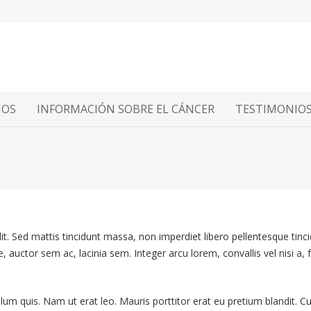
MOS
INFORMACIÓN SOBRE EL CÁNCER
TESTIMONIO
it. Sed mattis tincidunt massa, non imperdiet libero pellentesque tin
e, auctor sem ac, lacinia sem. Integer arcu lorem, convallis vel nisi a
bulum quis. Nam ut erat leo. Mauris porttitor erat eu pretium blandit. 