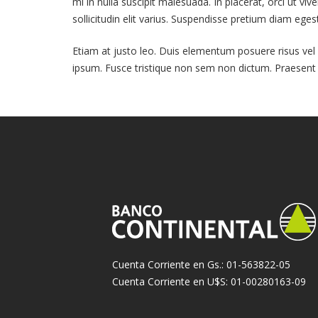
mi in nulla suscipit malesuada. In placerat, orci ut viv
sollicitudin elit varius. Suspendisse pretium diam e
Etiam at justo leo. Duis elementum posuere risus vel 
ipsum. Fusce tristique non sem non dictum. Praesent r
Cuenta Corriente en Gs.: 01-563822-05
Cuenta Corriente en U$S: 01-00280163-09