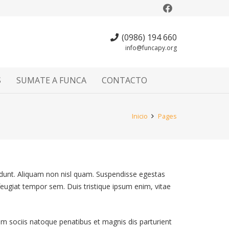
(0986) 194 660
info@funcapy.org
S
SUMATE A FUNCA
CONTACTO
Inicio
Pages
cidunt. Aliquam non nisl quam. Suspendisse egestas
, feugiat tempor sem. Duis tristique ipsum enim, vitae
Cum sociis natoque penatibus et magnis dis parturient