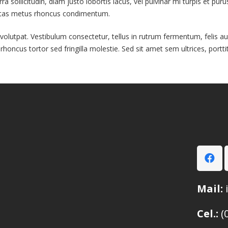
erra sollicitudin, diam justo lobortis lacus, vel pulvinar mi turpis et p
gestas metus rhoncus condimentum.
volutpat. Vestibulum consectetur, tellus in rutrum fermentum, felis au
honcus tortor sed fringilla molestie. Sed sit amet sem ultrices, portt
Mail:
Cel.:
(