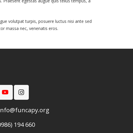
urus. Praesent egestas augue quis tellus tempus, a
gue volutpat turpis, posuere luctus nisi ante sed
itor massa nec, venenatis eros.
info@funcapy.org
0986) 194 660